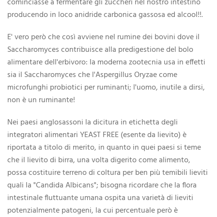
cominciasse a fermentare gli zuccheri nel nostro intestino
producendo in loco anidride carbonica gassosa ed alcool!!.
E' vero però che così avviene nel rumine dei bovini dove il
Saccharomyces contribuisce alla predigestione del bolo
alimentare dell'erbivoro: la moderna zootecnia usa in effetti
sia il Saccharomyces che l'Aspergillus Oryzae come
microfunghi probiotici per ruminanti; l'uomo, inutile a dirsi,
non è un ruminante!
Nei paesi anglosassoni la dicitura in etichetta degli
integratori alimentari YEAST FREE (esente da lievito) è
riportata a titolo di merito, in quanto in quei paesi si teme
che il lievito di birra, una volta digerito come alimento,
possa costituire terreno di coltura per ben più temibili lieviti
quali la "Candida Albicans"; bisogna ricordare che la flora
intestinale fluttuante umana ospita una varietà di lieviti
potenzialmente patogeni, la cui percentuale però è