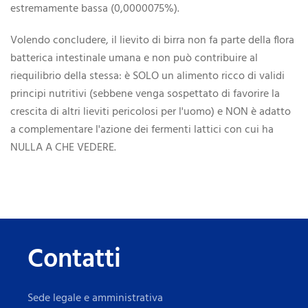
estremamente bassa (0,0000075%).
Volendo concludere, il lievito di birra non fa parte della flora
batterica intestinale umana e non può contribuire al
riequilibrio della stessa: è SOLO un alimento ricco di validi
principi nutritivi (sebbene venga sospettato di favorire la
crescita di altri lieviti pericolosi per l'uomo) e NON è adatto
a complementare l'azione dei fermenti lattici con cui ha
NULLA A CHE VEDERE.
Contatti
Sede legale e amministrativa